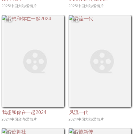
2025/中国大陆/爱情片
2025/中国大陆/爱情片
HD
HD
我想和你在一起2024
风流一代
2024/中国台湾/爱情片
2024/中国大陆/爱情片
HD
HD