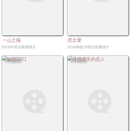
一山之隔
思念爱
2023/中国大陆/爱情片
2016/韩国,中国大陆/爱情片
HD国语
HD国语