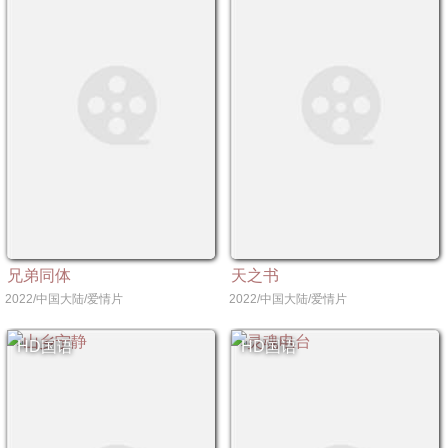
兄弟同体
天之书
2022/中国大陆/爱情片
2022/中国大陆/爱情片
HD国语
HD国语