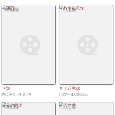
HD国语
HD国语
阿颖
黎乡遇见你
2026/中国大陆/爱情片
2022/中国大陆/爱情片
HD国语
HD国语