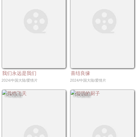
我们永远是我们
喜结良缘
2024/中国大陆/爱情片
2024/中国大陆/爱情片
HD国语
HD国语