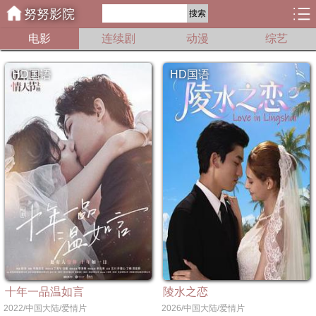
努努影院
搜索
电影
连续剧
动漫
综艺
HD国语
HD国语
十年一品温如言
陵水之恋
2022/中国大陆/爱情片
2026/中国大陆/爱情片