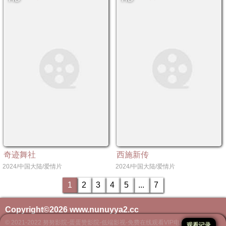
奇迹舞社
西施新传
2024/中国大陆/爱情片
2024/中国大陆/爱情片
1
2
3
4
5
...
7
Copyright©2026
www.nunuyya2.cc
© 2021-2022
努努影院-蛋蛋赞影院-低端影视-免费在线观看VIP电影
观看记录