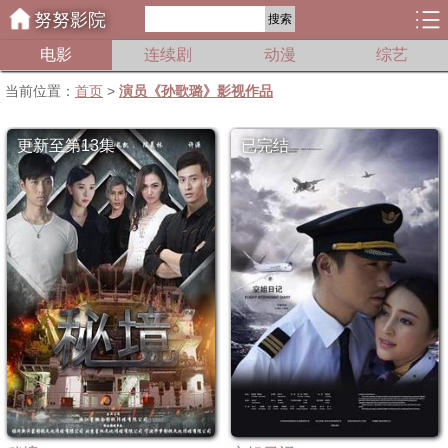
努努影院
搜索
电影
连续剧
动漫
综艺
当前位置：
首页
>
演员《孙歌璐》影视作品
更新至第13集
已完结