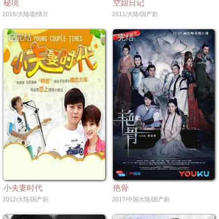
秘境
空姐日记
2016/大陆/剧情片
2011/大陆/国产剧
已完结
完结
小夫妻时代
艳骨
2012/大陆/国产剧
2017/中国大陆/国产剧