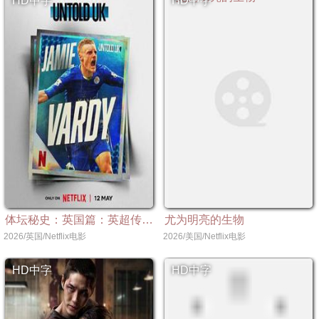
HD中字
HD中字
体坛秘史：英国篇：英超传奇杰米·瓦尔迪
尤为明亮的生物
2026/英国/Netflix电影
2026/美国/Netflix电影
HD中字
HD中字