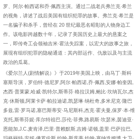
罗、阿尔·帕西诺和乔·佩西主演。通过二战老兵弗兰克·希兰
的视角，讲述了战后美国有组织犯罪的故事。弗兰克·希兰是
一名骗子和杀手，曾经在 20 世纪最恶名昭彰的人物身边工
作。该电影跨越数十年，记录了美国历史上最大的悬案之
一，即传奇工会领袖吉米·霍法失踪案，以宏大的故事之旅，
展现有组织犯罪的隐秘通道：其内部运作、仇敌以及与主流
政治的瓜葛。
《爱尔兰人(剧情解说）》于2019年美国上映，由马丁·斯科
塞斯导演，罗伯特·德尼罗,阿尔·帕西诺,乔·佩西,安娜·帕奎因,
杰西·普莱蒙,哈威·凯特尔,斯蒂芬·格拉汉姆,鲍比·坎纳瓦尔,杰
克·休斯顿,阿莱卡萨·帕拉迪诺,凯瑟琳·纳杜奇,多米尼克·隆巴
多兹,雷·罗马诺,塞巴斯蒂安·马尼斯科,杰克·霍夫曼,保罗·本-维
克托,斯蒂芬妮·库尔特祖巴,莎伦·菲弗,路易斯·坎瑟米,茵迪亚·
恩能加,J.C.麦肯泽,巴里·普赖默斯,吉姆·诺顿,盖里·巴萨拉巴,
玛格丽特·安妮·佛罗伦斯,约翰·斯库蒂,约翰·塞纳迭姆博,大卫·