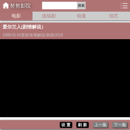
努努影院
搜索
电影
连续剧
动漫
综艺
爱尔兰人(剧情解说）
1999-01-01更新/影视解说/美国/2019
设 置
刷 新
上一集
下一集