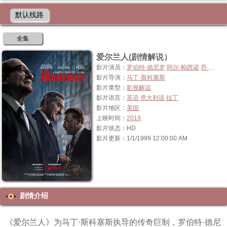
默认线路
全集
爱尔兰人(剧情解说）
影片演员：
罗伯特·德尼罗
阿尔·帕西诺
乔·佩西
影片导演：
马丁·斯科塞斯
影片类型：
影视解说
影片语言：
英语
意大利语
拉丁
影片地区：
美国
上映时间：
2019
影片状态：HD
影片更新：1/1/1999 12:00:00 AM
剧情介绍
《爱尔兰人》为马丁·斯科塞斯执导的传奇巨制，罗伯特·德尼