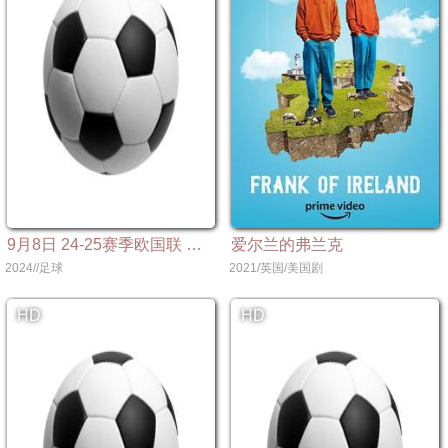
9月8日 24-25赛季欧国联 爱尔兰VS英格兰
爱尔兰的弗兰克
2024//足球
2021/英国/美国剧
HD
HD