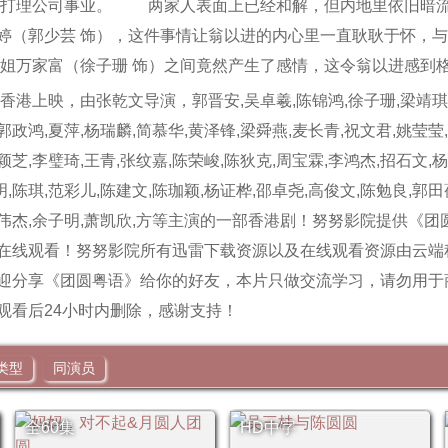
同打理公司事业。 两家人表面上已经和解，但内地里依旧暗
婷（郭少芸 饰），这件事情让翁以进的内心里一直耿耿于怀，
小姐万家富（徐子珊 饰）之间竟然产生了感情，这令翁以进感到
香港上映，由张乾文导演，郭晋安,吴卓羲,陈锦鸿,徐子珊,梁靖琪,
郭政鸿,夏萍,杨瑞麟,简慕华,黄泽锋,梁舜燕,麦长青,祝文君,姚莹莹
颖芝,李璧琦,王青,张纹嘉,陈荣峻,陈狄克,周宝霖,李鸿杰,招石文,杨
,陈琪,范彩儿,陈建文,陈珈颖,杨证桦,邵卓尧,高俊文,陈勉良,郭田
,布伟杰,余子明,萧凯欣,方等主演的一部香港剧！努努影院提供《
在线观看！努努影院所有迅雷下载资源以及在线观看资源由云端
迎分享《团圆粤语》给你的好友，本片只做交流学习，请勿用于
观看后24小时内删除，感谢支持！
类型
同演员
全60集
HD中字