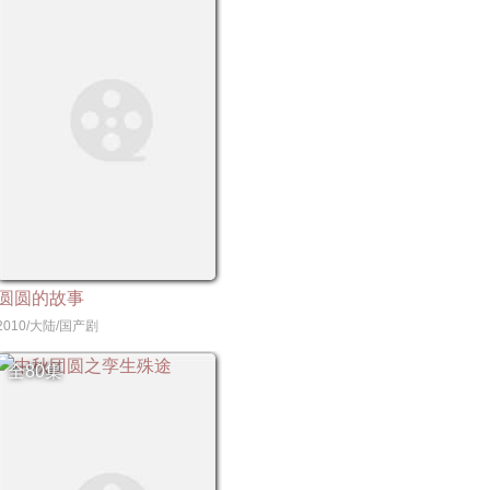
圆圆的故事
2010/大陆/国产剧
全80集