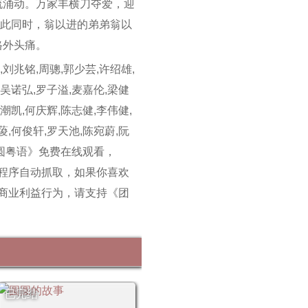
流涌动。万家丰横刀夺爱，迎
与此同时，翁以进的弟弟翁以
格外头痛。
刘兆铭,周骢,郭少芸,许绍雄,
,吴诺弘,罗子溢,麦嘉伦,梁健
潮凯,何庆辉,陈志健,李伟健,
葰,何俊轩,罗天池,陈宛蔚,阮
团圆粤语》免费在线观看，
程序自动抓取，如果你喜欢
商业利益行为，请支持《团
已完结