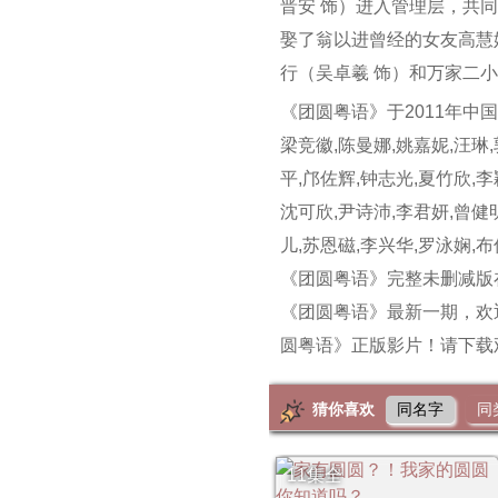
晋安 饰）进入管理层，共
娶了翁以进曾经的女友高慧
行（吴卓羲 饰）和万家二
《团圆粤语》于2011年中国
梁竞徽,陈曼娜,姚嘉妮,汪琳,
平,邝佐辉,钟志光,夏竹欣,李
沈可欣,尹诗沛,李君妍,曾健明
儿,苏恩磁,李兴华,罗泳娴
《团圆粤语》完整未删减版
《团圆粤语》最新一期，欢
圆粤语》正版影片！请下载
猜你喜欢
同名字
同
11集全