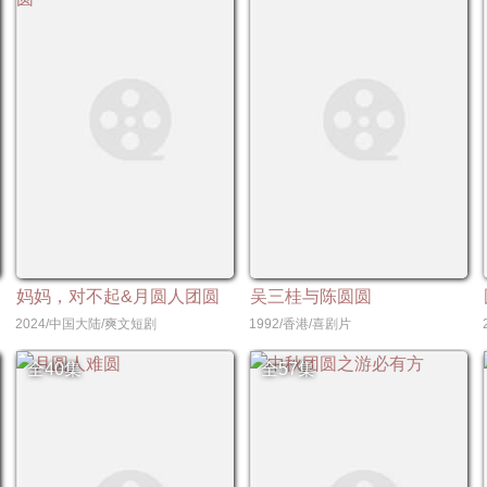
妈妈，对不起&月圆人团圆
吴三桂与陈圆圆
2024/中国大陆/爽文短剧
1992/香港/喜剧片
全40集
全57集