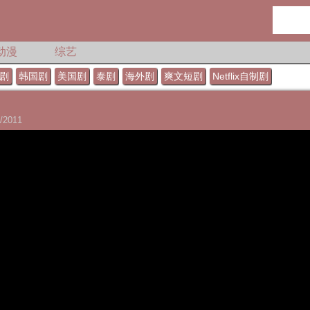
动漫
综艺
剧
韩国剧
美国剧
泰剧
海外剧
爽文短剧
Netflix自制剧
2011