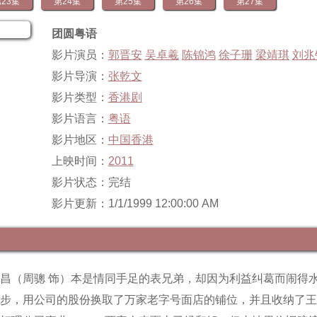
23集
第24集
第25集
第26集
第27集
团圆粤语
影片演员：
郭晋安
吴卓羲
陈锦鸿
徐子珊
梁靖琪
刘兆
影片导演：
张乾文
影片类型：
香港剧
影片语言：
粤语
影片地区：
中国香港
上映时间：
2011
影片状态：完结
影片更新：1/1/1999 12:00:00 AM
永昌（周骢 饰）本是情同手足的表兄弟，却因为利益纠葛而闹得
让步，用公司的股份换取了万家老字号面店的铺位，并且收纳了