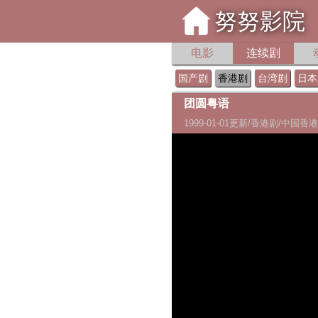
努努影院
电影
连续剧
国产剧
香港剧
台湾剧
日本
团圆粤语
1999-01-01更新/香港剧/中国香港/