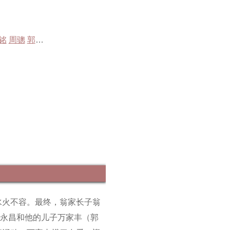
铭
周骢
郭少芸
许绍雄
梁竞徽
陈曼娜
姚嘉妮
汪琳
郭政鸿
夏萍
水火不容。最终，翁家长子翁
王永昌和他的儿子万家丰（郭