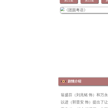
第21集
第22集
第
剧情介绍
翁盛芬（刘兆铭 饰）和万
以进（郭晋安 饰）提出了