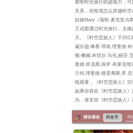
都有时光旅行的超能力，可
关系，却发现怎么穿越时空
姑娘Mary（瑞秋·麦克亚当斯
又试图通过时光旅行，去挽
天。《时空恋旅人》于2013
威尔逊,琳赛·邓肯,理查德·科
顿-佩顿,米切尔·马伦,丽莎·
查德·班克斯,保罗·布莱克维尔
兰特,理查德·格雷弗斯,李
线观看，《时空恋旅人》完
如果你喜欢《时空恋旅人》
为，请支持《时空恋旅人》
猜你喜欢
同名字
同