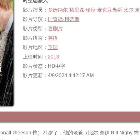
时空恋旅人
影片演员：
多姆纳尔·格里森
瑞秋·麦克亚当斯
比尔·
影片导演：
理查德·柯蒂斯
影片类型：
喜剧片
影片语言：
英语
影片地区：
英国
上映时间：
2013
影片状态：HD中字
影片更新：4/9/2024 4:42:17 AM
hnall Gleeson 饰）21岁了，他的老爸（比尔·奈伊 Bill Ni