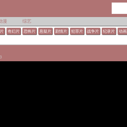
动漫
综艺
片
奇幻片
恐怖片
悬疑片
剧情片
犯罪片
战争片
纪录片
动画
3