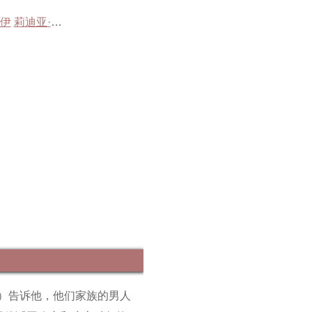
奈伊
莉迪亚·威尔逊
琳赛·邓肯
理查德·科德里
约书亚·麦圭尔
汤姆
ghy 饰）告诉他，他们家族的男人