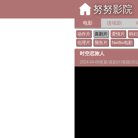
努努影院
电影
连续剧
动作片
喜剧片
爱情片
科幻
伦理片
预告片
Netflix电影
时空恋旅人
2024-04-09更新/喜剧片/英国/201