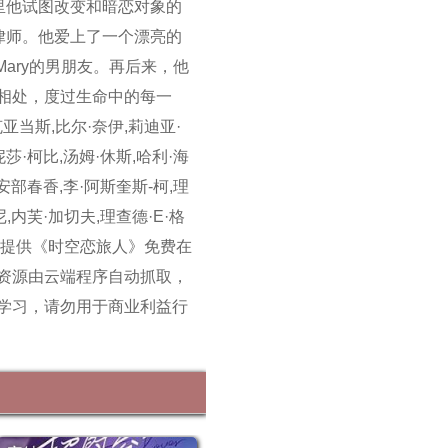
里他试图改变和暗恋对象的
律师。他爱上了一个漂亮的
为Mary的男朋友。再后来，他
相处，度过生命中的每一
当斯,比尔·奈伊,莉迪亚·
莎·柯比,汤姆·休斯,哈利·海
安部春香,李·阿斯奎斯-柯,理
,内芙·加切夫,理查德·E·格
影院提供《时空恋旅人》免费在
资源由云端程序自动抓取，
学习，请勿用于商业利益行