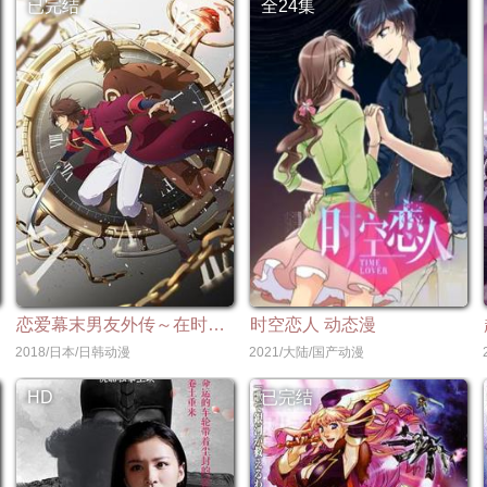
已完结
全24集
恋爱幕末男友外传～在时空的彼方盛开之恋～
时空恋人 动态漫
2018/日本/日韩动漫
2021/大陆/国产动漫
HD
已完结