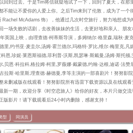
以回到过去。于是Tim将信就疑地试了一下，回到了夏天，在那
都不能让不爱你的人爱上你。之后Tim来到了伦敦，成为了一个
 Rachel McAdams 饰），他通过几次时空旅行，努力地想成
回一场失败的话剧，去改善妹妹的生活，去更好地和亲人、朋友
年英国上映，由理查德·柯蒂斯导演，多姆纳尔·格里森,瑞秋·麦克亚
德里,约书亚·麦圭尔,汤姆·霍兰德尔,玛格特·罗比,维尔·梅里克,凡妮
艾科恩,珍妮·莱恩斯福德,菲利普-沃斯,凯瑟琳·斯戴曼,汤姆·斯托顿,
,贝恩·科拉科,格拉姆·柯里,罗薇娜·戴蒙德,约翰·达根,迪诺·法赞尼
·尼古拉斯·哈里斯,理查德·赫德曼,李等主演的一部喜剧片！努努
整未删减版在线观看！努努影院所有迅雷下载资源以及在线观看
最新一期，欢迎分享《时空恋旅人》给你的好友，本片只做交流
正版影片！请下载观看后24小时内删除，感谢支持！
类型
同演员