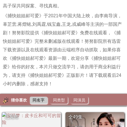
高子琛共同探案、寻找真相。
《捕快姐姐郝可爱》于2021年中国大陆上映，由李南导演，
辜芷蕓,蒋熠铭,刘禹霆,钱宝鑫,王龙,戎威峰等主演的一部国产
剧！努努影院提供《捕快姐姐郝可爱》免费在线观看，《捕
快姐姐郝可爱》完整未删减版在线观看！努努影院所有迅雷
下载资源以及在线观看资源由云端程序自动抓取，如果你喜
欢《捕快姐姐郝可爱》最新一期，欢迎分享《捕快姐姐郝可
爱》给你的好友，本片只做交流学习，请勿用于商业利益行
为，请支持《捕快姐姐郝可爱》正版影片！请下载观看后24
小时内删除，感谢支持！
猜你喜欢
同名字
同类型
同演员
已完结
全49集