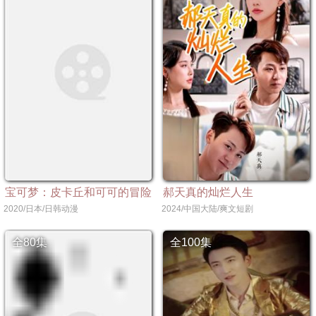
宝可梦：皮卡丘和可可的冒险
郝天真的灿烂人生
2020/日本/日韩动漫
2024/中国大陆/爽文短剧
全80集
全100集