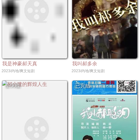
我是神豪郝天真
我叫郝多余
2023/内地/爽文短剧
2023/内地/爽文短剧
全99集
已完结