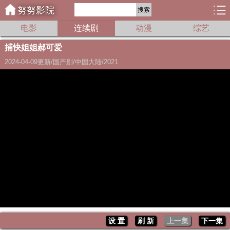
努努影院
搜索
电影
连续剧
动漫
综艺
捕快姐姐郝可爱
2024-04-09更新/国产剧/中国大陆/2021
设 置
刷 新
上一集
下一集