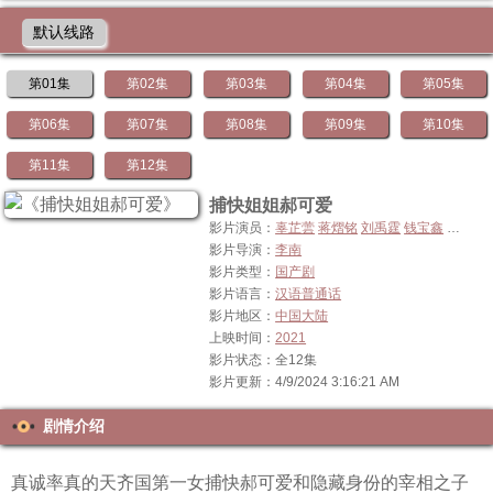
默认线路
第01集
第02集
第03集
第04集
第05集
第06集
第07集
第08集
第09集
第10集
第11集
第12集
捕快姐姐郝可爱
影片演员：
辜芷蕓
蒋熠铭
刘禹霆
钱宝鑫
王龙
戎
影片导演：
李南
影片类型：
国产剧
影片语言：
汉语普通话
影片地区：
中国大陆
上映时间：
2021
影片状态：全12集
影片更新：4/9/2024 3:16:21 AM
剧情介绍
真诚率真的天齐国第一女捕快郝可爱和隐藏身份的宰相之子