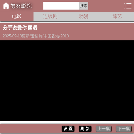
努努影院
搜索
电影
连续剧
动漫
综艺
分手说爱你 国语
2025-09-13更新/爱情片/中国香港/2010
设 置
刷 新
上一集
下一集