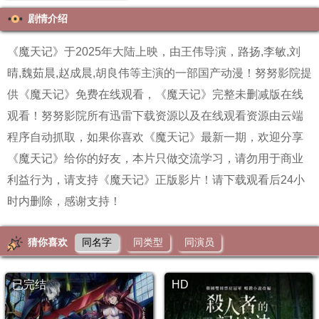
剧情介绍
《魔天记》于2025年大陆上映，由王伟导演，路扬,李敏,刘
晴,魏茹晨,赵成晨,胡良伟等主演的一部国产动漫！努努影院提
供《魔天记》免费在线观看，《魔天记》完整未删减版在线
观看！努努影院所有迅雷下载资源以及在线观看资源由云端
程序自动抓取，如果你喜欢《魔天记》最新一期，欢迎分享
《魔天记》给你的好友，本片只做交流学习，请勿用于商业
利益行为，请支持《魔天记》正版影片！请下载观看后24小
时内删除，感谢支持！
猜你喜欢
同名字
同类型
同演员
已完结
HD