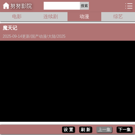
努努影院
搜索
电影
连续剧
动漫
综艺
魔天记
2025-09-14更新/国产动漫/大陆/2025
设 置
刷 新
上一集
下一集