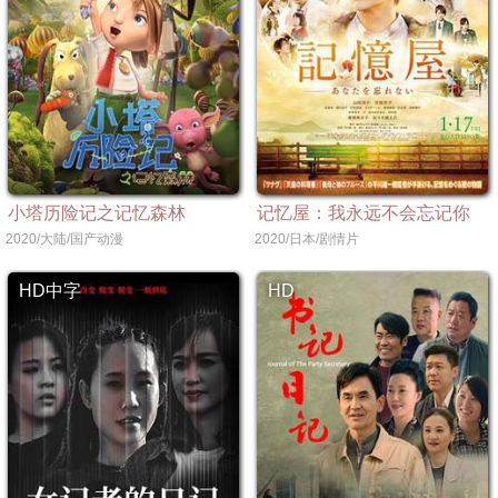
小塔历险记之记忆森林
记忆屋：我永远不会忘记你
2020/大陆/国产动漫
2020/日本/剧情片
HD中字
HD