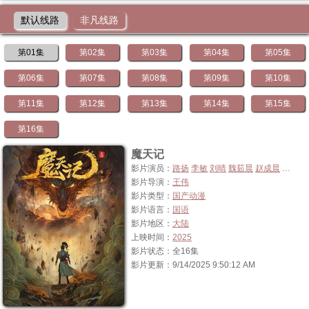
默认线路
非凡线路
第01集
第02集
第03集
第04集
第05集
第06集
第07集
第08集
第09集
第10集
第11集
第12集
第13集
第14集
第15集
第16集
魔天记
影片演员：
路扬
李敏
刘晴
魏茹晨
赵成晨
胡良伟
影片导演：
王伟
影片类型：
国产动漫
影片语言：
国语
影片地区：
大陆
上映时间：
2025
影片状态：全16集
影片更新：9/14/2025 9:50:12 AM