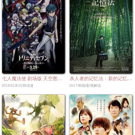
七人魔法使 剧场版 天空图书馆与真红魔王
杀人者的记忆法：新的记忆【影视解说】
2019/日本/日韩动漫
2017/韩国/影视解说
已完结
HD中字