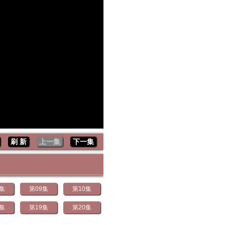
刷 新
上一集
下一集
8集
第09集
第10集
8集
第19集
第20集