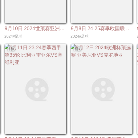
9月10日 2024世预赛亚洲区 印度尼西亚VS澳大利亚
9月8日 24-25赛季欧国联 亚美尼亚VS拉脱维亚
2024//足球
2024//足球
HD
HD