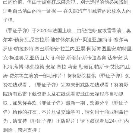
己的价值。但由于被冤枉成谋杀犯，别无选择的他必须找到
证明自己清白的唯一证据 — 在失踪汽车里藏着的那枚杀人的
子弹。
《罪证子弹》于2020年法国上映，由纪尧姆·皮埃雷导演，奥
尔本·勒努瓦,尼古拉斯·迪佛休尔,朗齐·贝迪亚,施特菲·塞尔马,
罗德·帕拉多特,塞巴斯蒂安·拉兰内,亚瑟·阿斯帕图里安,帕特里
克·梅迪奥尼,亚历山大·菲利普,斯蒂芬·斯卡迪基奥,达米安·莱
孔特,蒂博·埃弗拉德,安妮·塞拉,莉诺·勒诺瓦,帕斯卡·艾比约,山
姆·费尔等主演的一部动作片！努努影院提供《罪证子弹》免
费在线观看，《罪证子弹》完整未删减版在线观看！努努影
院所有迅雷下载资源以及在线观看资源由云端程序自动抓
取，如果你喜欢《罪证子弹》最新一期，欢迎分享《罪证子
弹》给你的好友，本片只做交流学习，请勿用于商业利益行
为，请支持《罪证子弹》正版影片！请下载观看后24小时内
删除，感谢支持！