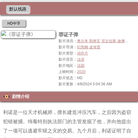
默认线路
HD中字
罪证子弹
影片演员：
奥尔本·勒努瓦
尼古拉斯·迪佛休尔
朗
影片导演：
纪尧姆·皮埃雷
影片类型：
动作片
影片语言：
法语
影片地区：
法国
上映时间：
2020
影片状态：HD
影片更新：4/9/2024 5:04:36 AM
剧情介绍
利诺是一位天才机械师，擅长建造冲压汽车，之后因为盗窃
犯错被捕。缉毒特别执法部门的主管发掘了他，并向他提出
了一项可以逃避牢狱之灾的交易。九个月后，利诺证明了自