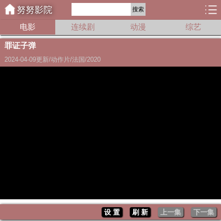
努努影院
搜索
电影
连续剧
动漫
综艺
罪证子弹
2024-04-09更新/动作片/法国/2020
设 置
刷 新
上一集
下一集