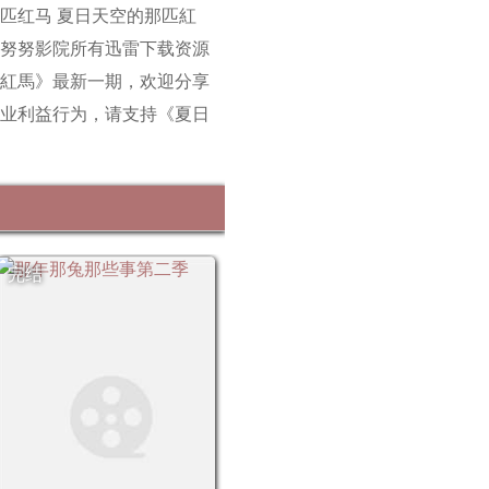
匹红马 夏日天空的那匹紅
！努努影院所有迅雷下载资源
匹紅馬》最新一期，欢迎分享
商业利益行为，请支持《夏日
！
完结