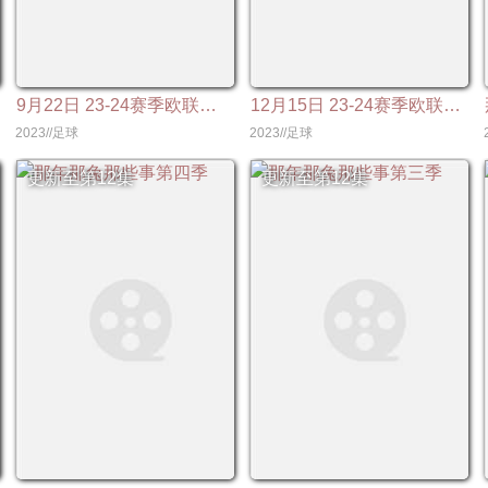
9月22日 23-24赛季欧联杯小组赛第1轮 奥林匹亚科斯VS弗赖堡
12月15日 23-24赛季欧联杯第6轮 奥林匹亚科斯VS托波拉
2023//足球
2023//足球
更新至第12集
更新至第12集