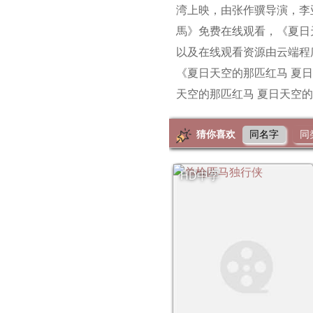
湾上映，由张作骥导演，李
馬》免费在线观看，《夏日
以及在线观看资源由云端程
《夏日天空的那匹红马 夏
天空的那匹红马 夏日天空
猜你喜欢
同名字
同
HD中字