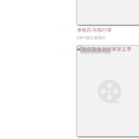
单枪匹马独行侠
1967/其它/剧情片
更新至第11集