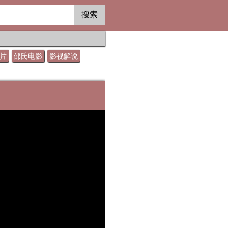
搜索
片
邵氏电影
影视解说