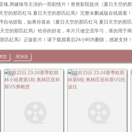
亚臻,周健瑜等主演的一部剧情片！努努影院提供《夏日天空的那
天空的那匹红马 夏日天空的那匹紅馬》完整未删减版在线观看
序自动抓取，如果你喜欢《夏日天空的那匹红马 夏日天空的那
日天空的那匹紅馬》给你的好友，本片只做交流学习，请勿用于
的那匹紅馬》正版影片！请下载观看后24小时内删除，感谢支持
类型
同演员
HD
HD