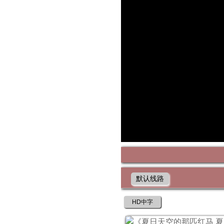
默认线路
HD中字