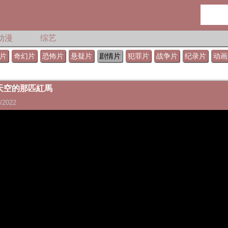
动漫
综艺
片
奇幻片
恐怖片
悬疑片
剧情片
犯罪片
战争片
纪录片
动画
天空的那匹紅馬
2022